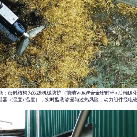
；密封结构为双级机械防护（前端Vidia®合金密封环+后端碳
感器（湿度+温度），实时监测渗漏与过热风险；动力组件经电磁