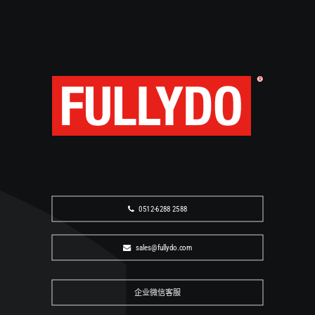
咨询 PTO / PTF 选型与报价
请告知介质、流量、安装方式及现场工况，FULLYDO 将
协助确认适用型号与后续商务信息。
企业微信咨询
0512-6288 2588
sales@fullydo.com
0512-6288 2588
sales@fullydo.com
企业微信客服