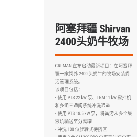
阿塞拜疆 Shirvan
2400头奶牛牧场
CRI-MAN 宣布启动最新项目：在阿塞拜
疆一家饲养 2400 头奶牛的牧场安装粪
污管理系统。
该项目包括：
• 使用 PTS 22 kW 泵、TBM 11 kW 搅拌机
和多组三通阀系统冲洗通道
• 使用 PTS 18.5 kW 泵，将粪污从多个集
液坑输送至分离罐
• 冲洗 100 位旋转式待挤区