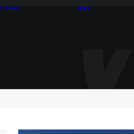
 CRI-MAN
禽畜业
关于 CRI-MAN
泵
愿景与使命
搅拌机
认证
回转系统
环境可持续性
分离器
CRI-MAN 全球
HBC 生物单元