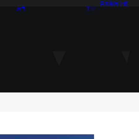
首页
新闻
下载
沼气
工业
泵
泵
搅拌机
搅拌机
分离器
分离器
HBC 生物单元