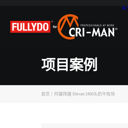
关于
for
项
目
案
例
首页
阿塞拜疆 Shirvan 2400头奶牛牧场