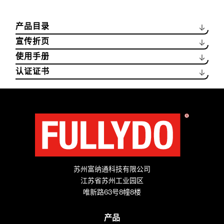
CAT_0226_SOMMERSE-50HZ_ML.PDF
CAT_0203_SOMMERSE-60HZ_ML.PDF
LEA_0260_DESALINATION_EN.PDF
LEA_0258_SAER-SOLAR-SYSTEM_EN.PDF
LEA_0229_SOMMERSE-50HZ_ML.PDF
MAN_0214_IX-80003010-SOMMERSE-4-6-8-10-12-
14_ML.PDF
CER_0001_ISO-9001-2024-2027_IT-EN.PDF
CER_0001_ISO-9001-2024-2027_IT-FR.PDF
苏州富纳通科技有限公司
江苏省苏州工业园区
唯新路63号8幢8楼
产品