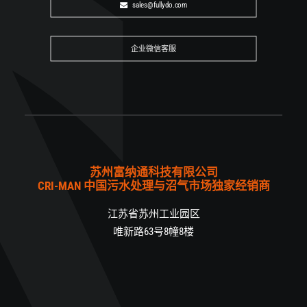
sales@fullydo.com
0512-6288 2588
sales@fullydo.com
企业微信客服
苏州富纳通科技有限公司
CRI-MAN 中国污水处理与沼气市场独家经销商
江苏省苏州工业园区
唯新路63号8幢8楼