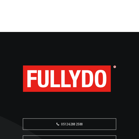
咨询相关产品与应用方案
如需了解资讯或案例涉及的 CRI-MAN 产品，请联系
FULLYDO 获取中文支持。
0512-6288 2588
企业微信咨询